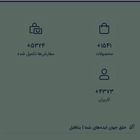
جمع‌آوری ایمیل با احترام و مطابق با قوانین حریم خصوصی
افراد پایبند باشید تا مشکلات حقوقی و اعتباری نداشته باشید.
5324+
1541+
محصولات
سفارش‌ها تکمیل شده
4373+
کاربران
خلق جهان ایده‌های شما | بتافایل