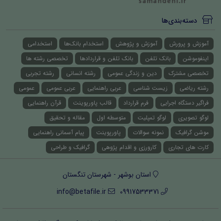
دسته‌بندی‌ها
آموزش و پرورش
آموزش و پژوهش
استخدام بانک‌ها
استخدامی
اینفوموشن
بانک تلفن
بانک تلفن و قراردادها
تخصصی رشته ها
تخصصی مشترک
دین و زندگی عمومی
رشته انسانی
رشته تجربی
رشته ریاضی
زیست شناسی
عربی راهنمایی
عربی عمومی
عمومی
فراگیر دستگاه اجرایی
فرم قرارداد
قالب پاورپوینت
قرآن راهنمایی
لوگو تصویری
لوگو تمپلیت
متوسطه اول
مقاله و تحقیق
موشن گرافیک
نمونه سوالات
پاورپوینت
پیام آسمانی راهنمایی
کارت های تجاری
کارورزی و اقدام پژوهی
گرافیک و طراحی
استان بوشهر - شهرستان تنگستان
info@betafile.ir
09917533371