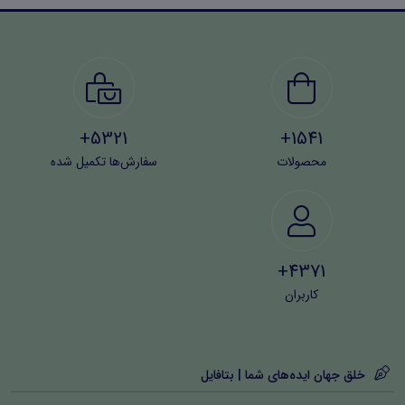
5321+
1541+
محصولات
سفارش‌ها تکمیل شده
4371+
کاربران
خلق جهان ایده‌های شما | بتافایل