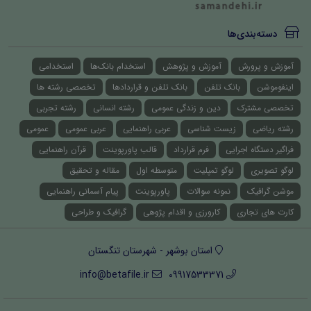
دسته‌بندی‌ها
آموزش و پرورش
آموزش و پژوهش
استخدام بانک‌ها
استخدامی
اینفوموشن
بانک تلفن
بانک تلفن و قراردادها
تخصصی رشته ها
تخصصی مشترک
دین و زندگی عمومی
رشته انسانی
رشته تجربی
رشته ریاضی
زیست شناسی
عربی راهنمایی
عربی عمومی
عمومی
فراگیر دستگاه اجرایی
فرم قرارداد
قالب پاورپوینت
قرآن راهنمایی
لوگو تصویری
لوگو تمپلیت
متوسطه اول
مقاله و تحقیق
موشن گرافیک
نمونه سوالات
پاورپوینت
پیام آسمانی راهنمایی
کارت های تجاری
کارورزی و اقدام پژوهی
گرافیک و طراحی
استان بوشهر - شهرستان تنگستان
info@betafile.ir
09917533371