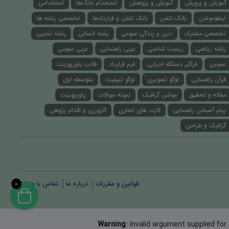
آموزش و پرورش
آموزش و پژوهش
استخدام بانک‌ها
استخدامی
اینفوموشن
بانک تلفن
بانک تلفن و قراردادها
تخصصی رشته ها
تخصصی مشترک
دین و زندگی عمومی
رشته انسانی
رشته تجربی
رشته ریاضی
زیست شناسی
عربی راهنمایی
عربی عمومی
عمومی
فراگیر دستگاه اجرایی
فرم قرارداد
قالب پاورپوینت
قرآن راهنمایی
لوگو تصویری
لوگو تمپلیت
متوسطه اول
مقاله و تحقیق
موشن گرافیک
نمونه سوالات
پاورپوینت
پیام آسمانی راهنمایی
کارت های تجاری
کارورزی و اقدام پژوهی
گرافیک و طراحی
قوانین و مقررات
درباره ما
تماس با ما
0
Warning
: Invalid argument supplied for