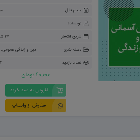
ریاضی و آمار
حجم فایل
80 کیلو
دفاعی دهم
مدیریت خانواده
نویسنده
انسان و محیط زیست
هویت اجتماعی
تاریخ انتشار
۲۷ شهریور ۱۴۰۲
تفکر و سواد رسانه ای
دسته بندی
دین و زندگی عمومی
،
تعداد بازدید
722
40,000 تومان
افزودن به سبد خرید
سفارش از واتساپ