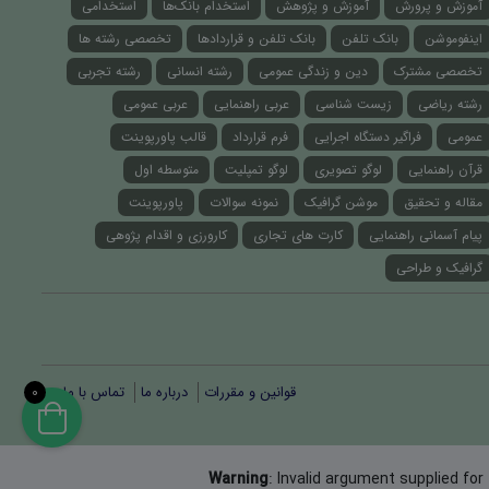
آموزش و پرورش
آموزش و پژوهش
استخدام بانک‌ها
استخدامی
اینفوموشن
بانک تلفن
بانک تلفن و قراردادها
تخصصی رشته ها
تخصصی مشترک
دین و زندگی عمومی
رشته انسانی
رشته تجربی
رشته ریاضی
زیست شناسی
عربی راهنمایی
عربی عمومی
عمومی
فراگیر دستگاه اجرایی
فرم قرارداد
قالب پاورپوینت
قرآن راهنمایی
لوگو تصویری
لوگو تمپلیت
متوسطه اول
مقاله و تحقیق
موشن گرافیک
نمونه سوالات
پاورپوینت
پیام آسمانی راهنمایی
کارت های تجاری
کارورزی و اقدام پژوهی
گرافیک و طراحی
قوانین و مقررات
درباره ما
تماس با ما
0
Warning
: Invalid argument supplied for