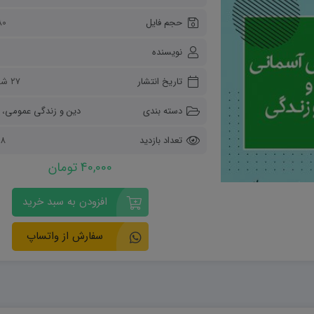
ریاضی و آمار
حجم فایل
80 کیلو
دفاعی دهم
مدیریت خانواده
نویسنده
انسان و محیط زیست
هویت اجتماعی
تاریخ انتشار
۲۷ شهریور ۱۴۰۲
تفکر و سواد رسانه ای
دسته بندی
دین و زندگی عمومی
،
تعداد بازدید
678
40,000 تومان
افزودن به سبد خرید
سفارش از واتساپ