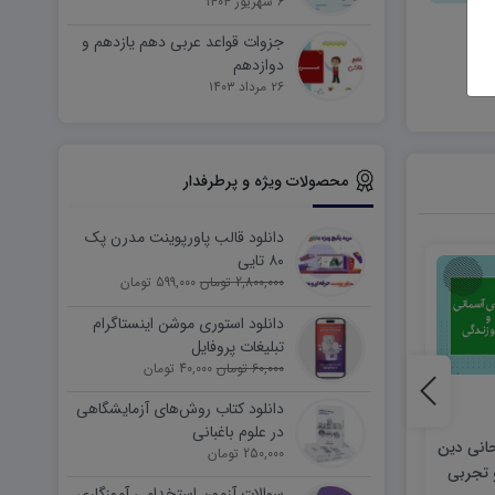
۶ شهریور ۱۴۰۴
جزوات قواعد عربی دهم یازدهم و
دوازدهم
۲۶ مرداد ۱۴۰۳
محصولات ویژه و پرطرفدار
دانلود قالب پاورپوینت مدرن پک
۸۰ تایی
2,800,000 تومان
599,000 تومان
دانلود استوری موشن اینستاگرام
تبلیغات پروفایل
60,000 تومان
40,000 تومان
دانلود کتاب روش‌های آزمایشگاهی
در علوم باغبانی
حانی دین
دانلود نمونه سوالات امتحانی دین
دانلود نمونه سوالات ام
250,000 تومان
 تجربی
و زندگی یازدهم تجربی ریاضی
و زندگی دوازدهم ان
سوالات آزمون استخدامی آموزگاری