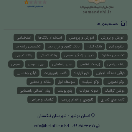
دسته‌بندی‌ها
آموزش و پرورش
آموزش و پژوهش
استخدام بانک‌ها
استخدامی
اینفوموشن
بانک تلفن
بانک تلفن و قراردادها
تخصصی رشته ها
تخصصی مشترک
دین و زندگی عمومی
رشته انسانی
رشته تجربی
رشته ریاضی
زیست شناسی
عربی راهنمایی
عربی عمومی
عمومی
فراگیر دستگاه اجرایی
فرم قرارداد
قالب پاورپوینت
قرآن راهنمایی
لوگو تصویری
لوگو تمپلیت
متوسطه اول
مقاله و تحقیق
موشن گرافیک
نمونه سوالات
پاورپوینت
پیام آسمانی راهنمایی
کارت های تجاری
کارورزی و اقدام پژوهی
گرافیک و طراحی
استان بوشهر - شهرستان تنگستان
info@betafile.ir
09917533371