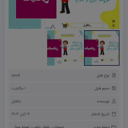
نوع فایل
word
حجم فایل
1 مگابایت
نویسنده
بتافایل
تاریخ انتشار
۱۶ آبان ۱۴۰۳
دسته بندی
حسابان
،
رشته ریاضی
،
نمونه سوالات