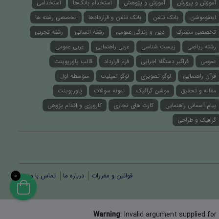
آموزش و پرورش
آموزش و پژوهش
استخدام بانک‌ها
استخدامی
اینفوموشن
بانک تلفن
بانک تلفن و قراردادها
تخصصی رشته ها
تخصصی مشترک
دین و زندگی عمومی
رشته انسانی
رشته تجربی
رشته ریاضی
زیست شناسی
عربی راهنمایی
عربی عمومی
عمومی
فراگیر دستگاه اجرایی
فرم قرارداد
قالب پاورپوینت
قرآن راهنمایی
لوگو تصویری
لوگو تمپلیت
متوسطه اول
مقاله و تحقیق
موشن گرافیک
نمونه سوالات
پاورپوینت
پیام آسمانی راهنمایی
کارت های تجاری
کارورزی و اقدام پژوهی
گرافیک و طراحی
قوانین و مقررات
درباره ما
تماس با ما
0
Warning
: Invalid argument supplied for