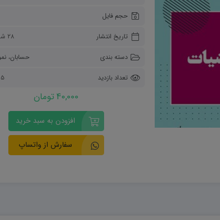
ریاضی و آمار
حجم فایل
دفاعی دهم
مدیریت خانواده
تاریخ انتشار
۲۸ شهریور ۱۴۰۲
انسان و محیط زیست
هویت اجتماعی
دسته بندی
حسابان
،
نمو
تفکر و سواد رسانه ای
تعداد بازدید
2565
40,000 تومان
افزودن به سبد خرید
سفارش از واتساپ