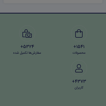
5324+
1541+
محصولات
سفارش‌ها تکمیل شده
4373+
کاربران