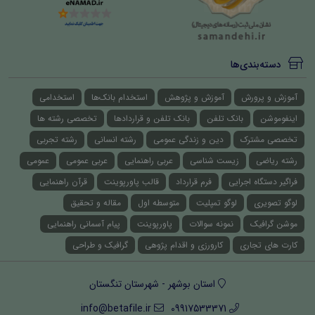
دسته‌بندی‌ها
آموزش و پرورش
آموزش و پژوهش
استخدام بانک‌ها
استخدامی
اینفوموشن
بانک تلفن
بانک تلفن و قراردادها
تخصصی رشته ها
تخصصی مشترک
دین و زندگی عمومی
رشته انسانی
رشته تجربی
رشته ریاضی
زیست شناسی
عربی راهنمایی
عربی عمومی
عمومی
فراگیر دستگاه اجرایی
فرم قرارداد
قالب پاورپوینت
قرآن راهنمایی
لوگو تصویری
لوگو تمپلیت
متوسطه اول
مقاله و تحقیق
موشن گرافیک
نمونه سوالات
پاورپوینت
پیام آسمانی راهنمایی
کارت های تجاری
کارورزی و اقدام پژوهی
گرافیک و طراحی
استان بوشهر - شهرستان تنگستان
info@betafile.ir
09917533371