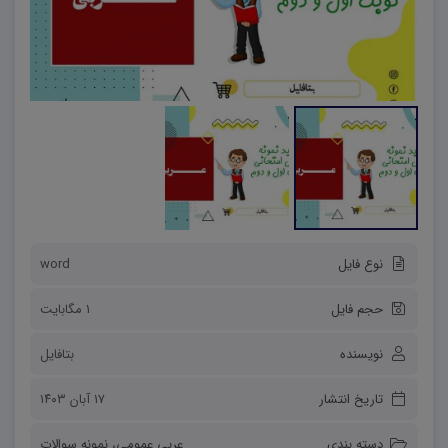
نوع فایل
word
حجم فایل
1 مگابایت
نویسنده
بتافایل
تاریخ انتشار
۱۷ آبان ۱۴۰۳
دسته بندی
عربی عمومی
،
نمونه سوالات