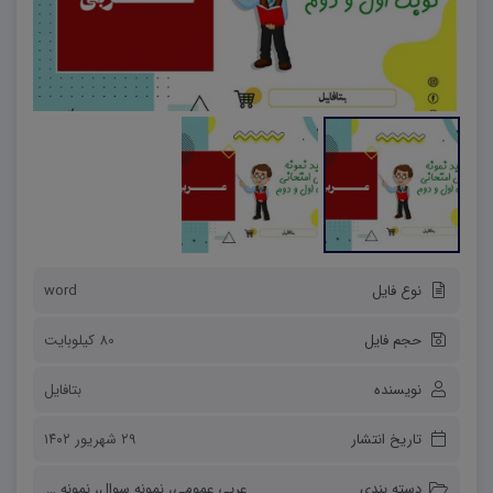
نوع فایل
word
حجم فایل
80 کیلوبایت
نویسنده
بتافایل
تاریخ انتشار
۲۹ شهریور ۱۴۰۲
دسته بندی
عربی عمومی
،
نمونه سوال
،
نمونه سوالات