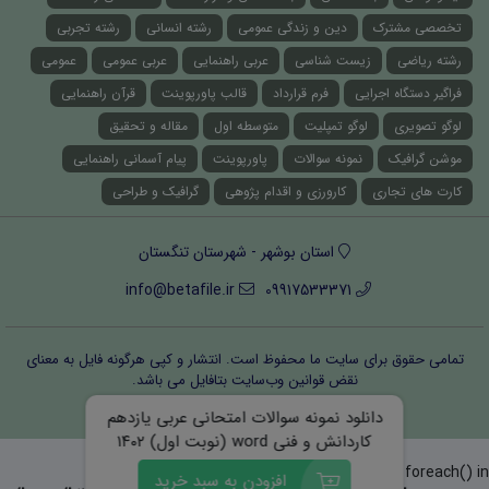
تخصصی مشترک
دین و زندگی عمومی
رشته انسانی
رشته تجربی
رشته ریاضی
زیست شناسی
عربی راهنمایی
عربی عمومی
عمومی
فراگیر دستگاه اجرایی
فرم قرارداد
قالب پاورپوینت
قرآن راهنمایی
لوگو تصویری
لوگو تمپلیت
متوسطه اول
مقاله و تحقیق
موشن گرافیک
نمونه سوالات
پاورپوینت
پیام آسمانی راهنمایی
کارت های تجاری
کارورزی و اقدام پژوهی
گرافیک و طراحی
استان بوشهر - شهرستان تنگستان
info@betafile.ir
09917533371
تمامی حقوق برای سایت ما محفوظ است. انتشار و کپی هرگونه فایل‌ به معنای
نقض قوانین وب‌سایت بتافایل می باشد.
قوانین و مقررات
درباره ما
تماس با ما
دانلود نمونه سوالات امتحانی عربی یازدهم
کاردانش و فنی word (نوبت اول) ۱۴۰۲
Warning
: Invalid argument supplied for foreach() in
افزودن به سبد خرید