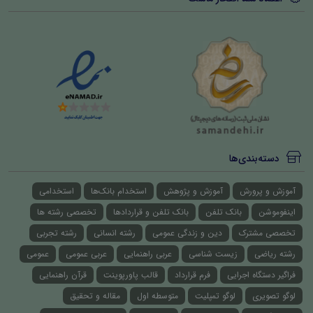
دسته‌بندی‌ها
آموزش و پرورش
آموزش و پژوهش
استخدام بانک‌ها
استخدامی
اینفوموشن
بانک تلفن
بانک تلفن و قراردادها
تخصصی رشته ها
تخصصی مشترک
دین و زندگی عمومی
رشته انسانی
رشته تجربی
رشته ریاضی
زیست شناسی
عربی راهنمایی
عربی عمومی
عمومی
فراگیر دستگاه اجرایی
فرم قرارداد
قالب پاورپوینت
قرآن راهنمایی
لوگو تصویری
لوگو تمپلیت
متوسطه اول
مقاله و تحقیق