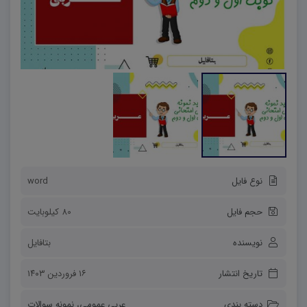
نوع فایل
word
حجم فایل
80 کیلوبایت
نویسنده
بتافایل
تاریخ انتشار
۱۶ فروردین ۱۴۰۳
دسته بندی
عربی عمومی
،
نمونه سوالات