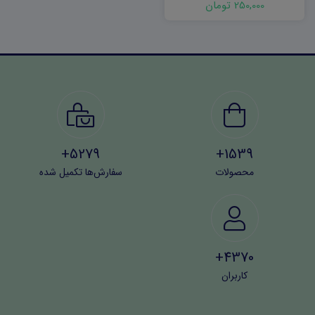
250,000 تومان
5279+
1539+
محصولات
سفارش‌ها تکمیل شده
4370+
کاربران