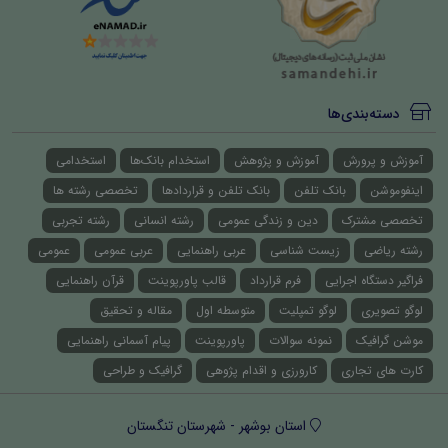
دسته‌بندی‌ها
آموزش و پرورش
آموزش و پژوهش
استخدام بانک‌ها
استخدامی
اینفوموشن
بانک تلفن
بانک تلفن و قراردادها
تخصصی رشته ها
تخصصی مشترک
دین و زندگی عمومی
رشته انسانی
رشته تجربی
رشته ریاضی
زیست شناسی
عربی راهنمایی
عربی عمومی
عمومی
فراگیر دستگاه اجرایی
فرم قرارداد
قالب پاورپوینت
قرآن راهنمایی
لوگو تصویری
لوگو تمپلیت
متوسطه اول
مقاله و تحقیق
موشن گرافیک
نمونه سوالات
پاورپوینت
پیام آسمانی راهنمایی
کارت های تجاری
کارورزی و اقدام پژوهی
گرافیک و طراحی
استان بوشهر - شهرستان تنگستان