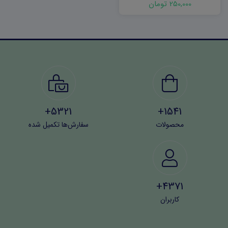
250,000 تومان
5321+
1541+
محصولات
سفارش‌ها تکمیل شده
4371+
کاربران