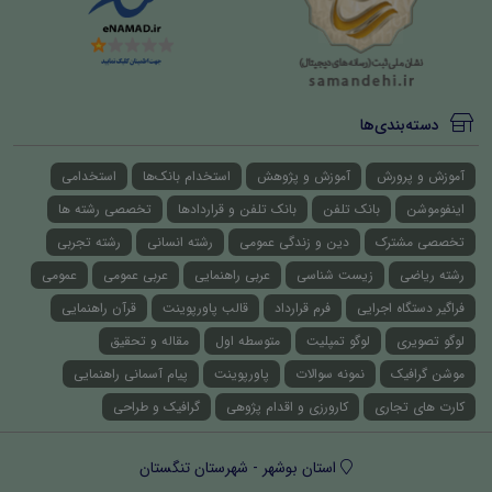
دسته‌بندی‌ها
آموزش و پرورش
آموزش و پژوهش
استخدام بانک‌ها
استخدامی
اینفوموشن
بانک تلفن
بانک تلفن و قراردادها
تخصصی رشته ها
تخصصی مشترک
دین و زندگی عمومی
رشته انسانی
رشته تجربی
رشته ریاضی
زیست شناسی
عربی راهنمایی
عربی عمومی
عمومی
فراگیر دستگاه اجرایی
فرم قرارداد
قالب پاورپوینت
قرآن راهنمایی
لوگو تصویری
لوگو تمپلیت
متوسطه اول
مقاله و تحقیق
موشن گرافیک
نمونه سوالات
پاورپوینت
پیام آسمانی راهنمایی
کارت های تجاری
کارورزی و اقدام پژوهی
گرافیک و طراحی
استان بوشهر - شهرستان تنگستان