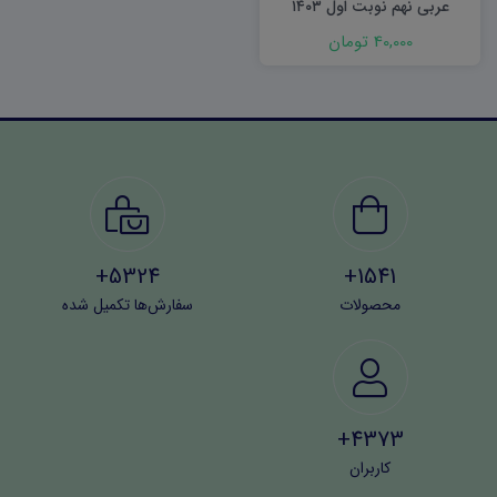
عربی نهم نوبت اول ۱۴۰۳
word
40,000 تومان
5324+
1541+
محصولات
سفارش‌ها تکمیل شده
4373+
کاربران