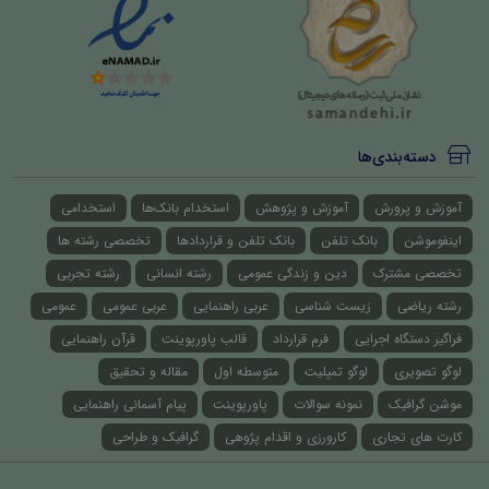
دسته‌بندی‌ها
آموزش و پرورش
آموزش و پژوهش
استخدام بانک‌ها
استخدامی
اینفوموشن
بانک تلفن
بانک تلفن و قراردادها
تخصصی رشته ها
تخصصی مشترک
دین و زندگی عمومی
رشته انسانی
رشته تجربی
رشته ریاضی
زیست شناسی
عربی راهنمایی
عربی عمومی
عمومی
فراگیر دستگاه اجرایی
فرم قرارداد
قالب پاورپوینت
قرآن راهنمایی
لوگو تصویری
لوگو تمپلیت
متوسطه اول
مقاله و تحقیق
موشن گرافیک
نمونه سوالات
پاورپوینت
پیام آسمانی راهنمایی
کارت های تجاری
کارورزی و اقدام پژوهی
گرافیک و طراحی