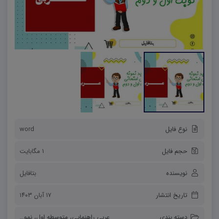
نوع فایل
word
حجم فایل
1 مگابایت
نویسنده
بتافایل
تاریخ انتشار
۱۷ آبان ۱۴۰۳
دسته بندی
عربی راهنمایی
،
متوسطه اول
،
نمونه سوالات