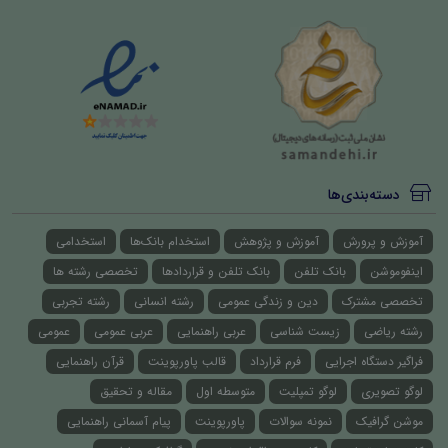
دسته‌بندی‌ها
آموزش و پرورش
آموزش و پژوهش
استخدام بانک‌ها
استخدامی
اینفوموشن
بانک تلفن
بانک تلفن و قراردادها
تخصصی رشته ها
تخصصی مشترک
دین و زندگی عمومی
رشته انسانی
رشته تجربی
رشته ریاضی
زیست شناسی
عربی راهنمایی
عربی عمومی
عمومی
فراگیر دستگاه اجرایی
فرم قرارداد
قالب پاورپوینت
قرآن راهنمایی
لوگو تصویری
لوگو تمپلیت
متوسطه اول
مقاله و تحقیق
موشن گرافیک
نمونه سوالات
پاورپوینت
پیام آسمانی راهنمایی