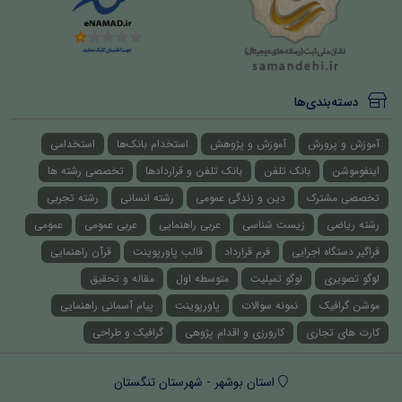
دسته‌بندی‌ها
آموزش و پرورش
آموزش و پژوهش
استخدام بانک‌ها
استخدامی
اینفوموشن
بانک تلفن
بانک تلفن و قراردادها
تخصصی رشته ها
تخصصی مشترک
دین و زندگی عمومی
رشته انسانی
رشته تجربی
رشته ریاضی
زیست شناسی
عربی راهنمایی
عربی عمومی
عمومی
فراگیر دستگاه اجرایی
فرم قرارداد
قالب پاورپوینت
قرآن راهنمایی
لوگو تصویری
لوگو تمپلیت
متوسطه اول
مقاله و تحقیق
موشن گرافیک
نمونه سوالات
پاورپوینت
پیام آسمانی راهنمایی
کارت های تجاری
کارورزی و اقدام پژوهی
گرافیک و طراحی
استان بوشهر - شهرستان تنگستان