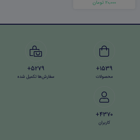
20,000 تومان
5279+
1539+
محصولات
سفارش‌ها تکمیل شده
4370+
کاربران