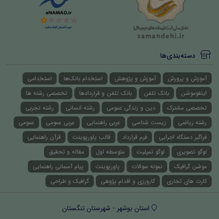
دسته‌بندی‌ها
آموزش و پرورش
آموزش و پژوهش
استخدام بانک‌ها
استخدامی
اینفوموشن
بانک تلفن
بانک تلفن و قراردادها
تخصصی رشته ها
تخصصی مشترک
دین و زندگی عمومی
رشته انسانی
رشته تجربی
رشته ریاضی
زیست شناسی
عربی راهنمایی
عربی عمومی
عمومی
فراگیر دستگاه اجرایی
فرم قرارداد
قالب پاورپوینت
قرآن راهنمایی
لوگو تصویری
لوگو تمپلیت
متوسطه اول
مقاله و تحقیق
موشن گرافیک
نمونه سوالات
پاورپوینت
پیام آسمانی راهنمایی
کارت های تجاری
کارورزی و اقدام پژوهی
گرافیک و طراحی
استان بوشهر - شهرستان تنگستان