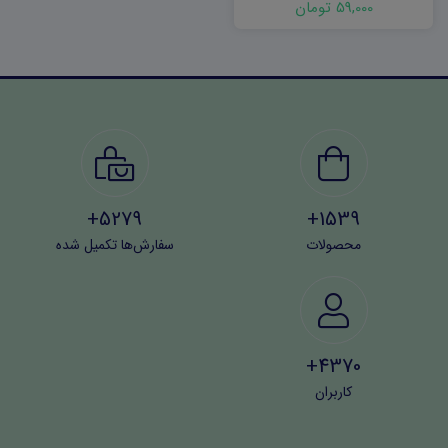
59,000 تومان
5279+
1539+
محصولات
سفارش‌ها تکمیل شده
4370+
کاربران