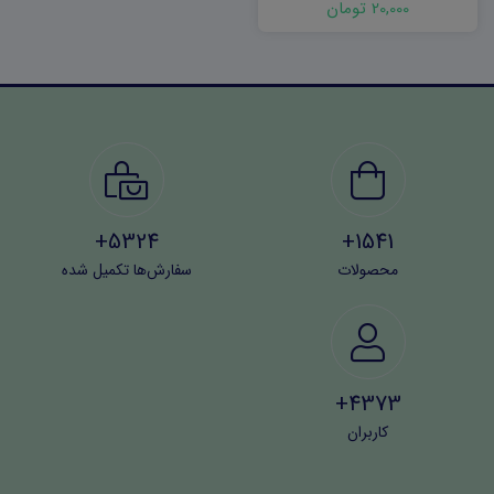
20,000 تومان
5324+
1541+
محصولات
سفارش‌ها تکمیل شده
4373+
کاربران