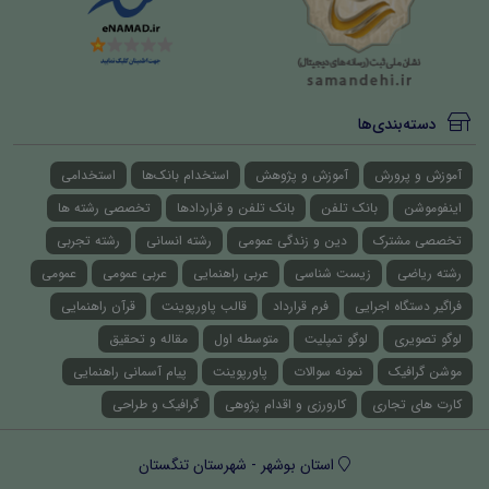
دسته‌بندی‌ها
آموزش و پرورش
آموزش و پژوهش
استخدام بانک‌ها
استخدامی
اینفوموشن
بانک تلفن
بانک تلفن و قراردادها
تخصصی رشته ها
تخصصی مشترک
دین و زندگی عمومی
رشته انسانی
رشته تجربی
رشته ریاضی
زیست شناسی
عربی راهنمایی
عربی عمومی
عمومی
فراگیر دستگاه اجرایی
فرم قرارداد
قالب پاورپوینت
قرآن راهنمایی
لوگو تصویری
لوگو تمپلیت
متوسطه اول
مقاله و تحقیق
موشن گرافیک
نمونه سوالات
پاورپوینت
پیام آسمانی راهنمایی
کارت های تجاری
کارورزی و اقدام پژوهی
گرافیک و طراحی
استان بوشهر - شهرستان تنگستان