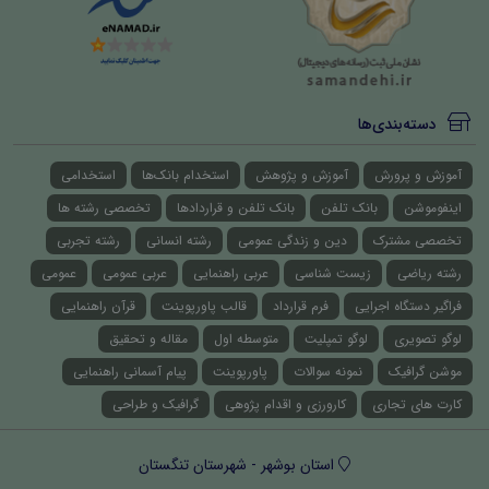
دسته‌بندی‌ها
آموزش و پرورش
آموزش و پژوهش
استخدام بانک‌ها
استخدامی
اینفوموشن
بانک تلفن
بانک تلفن و قراردادها
تخصصی رشته ها
تخصصی مشترک
دین و زندگی عمومی
رشته انسانی
رشته تجربی
رشته ریاضی
زیست شناسی
عربی راهنمایی
عربی عمومی
عمومی
فراگیر دستگاه اجرایی
فرم قرارداد
قالب پاورپوینت
قرآن راهنمایی
لوگو تصویری
لوگو تمپلیت
متوسطه اول
مقاله و تحقیق
موشن گرافیک
نمونه سوالات
پاورپوینت
پیام آسمانی راهنمایی
کارت های تجاری
کارورزی و اقدام پژوهی
گرافیک و طراحی
استان بوشهر - شهرستان تنگستان