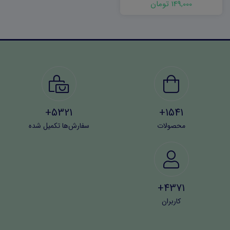
149,000 تومان
5321+
1541+
محصولات
سفارش‌ها تکمیل شده
4371+
کاربران