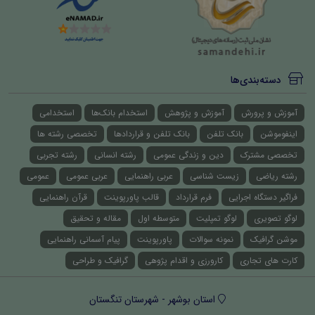
دسته‌بندی‌ها
آموزش و پرورش
آموزش و پژوهش
استخدام بانک‌ها
استخدامی
اینفوموشن
بانک تلفن
بانک تلفن و قراردادها
تخصصی رشته ها
تخصصی مشترک
دین و زندگی عمومی
رشته انسانی
رشته تجربی
رشته ریاضی
زیست شناسی
عربی راهنمایی
عربی عمومی
عمومی
فراگیر دستگاه اجرایی
فرم قرارداد
قالب پاورپوینت
قرآن راهنمایی
لوگو تصویری
لوگو تمپلیت
متوسطه اول
مقاله و تحقیق
موشن گرافیک
نمونه سوالات
پاورپوینت
پیام آسمانی راهنمایی
کارت های تجاری
کارورزی و اقدام پژوهی
گرافیک و طراحی
استان بوشهر - شهرستان تنگستان