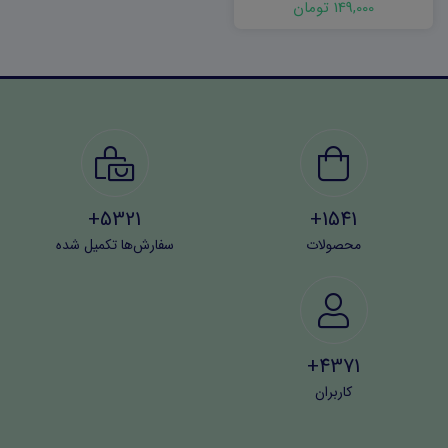
149,000 تومان
5321+
1541+
محصولات
سفارش‌ها تکمیل شده
4371+
کاربران