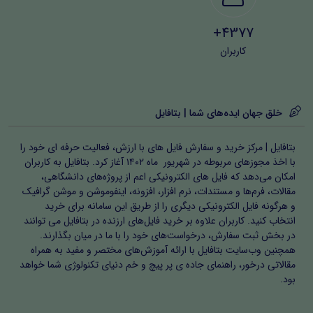
دستورالعمل‌های دادرسی مالیاتی
4377+
کاربران
تمامی سوالات این بخش دارای پاسخنامه کاملاً تشریحی بوده
و مطابق با آخرین اصلاحات قوانین و رویه‌های اجرایی تنظیم
شده‌اند.
خلق جهان ایده‌های شما | بتافایل
۲️⃣ حسابرسی و حسابداری
بتافایل | مرکز خرید و سفارش فایل های با ارزش، فعالیت حرفه ای خود را
با اخذ مجوزهای مربوطه در شهریور ماه ۱۴۰۲ آغاز کرد. بتافایل به کاربران
امکان می‌دهد که فایل های الکترونیکی اعم از پروژه‌های دانشگاهی،
پوشش دقیق مفاهیم و تکنیک‌های حسابرسی مالیاتی و
مقالات، فرم‌ها و مستندات، نرم افزار، افزونه، اینفوموشن و موشن گرافیک
حسابداری در بخش عمومی و دولتی، مناسب برای داوطلبان
و هرگونه فایل الکترونیکی دیگری را از طریق این سامانه برای خرید
انتخاب کنید. کاربران علاوه بر خرید فایل‌های ارزنده در بتافایل می توانند
دارای پیش‌زمینه حسابداری.
در بخش ثبت سفارش، درخواست‌های خود را با ما در میان بگذارند.
همچنین وب‌سایت بتافایل با ارائه آموزش‌های مختصر و مفید به همراه
۳️⃣ قوانین حقوقی
مقالاتی درخور، راهنمای جاده ی پر پیچ و خم دنیای تکنولوژی شما خواهد
بود.
شامل سوالات کاربردی از قوانین پایه‌ای مورد نیاز در آزمون: