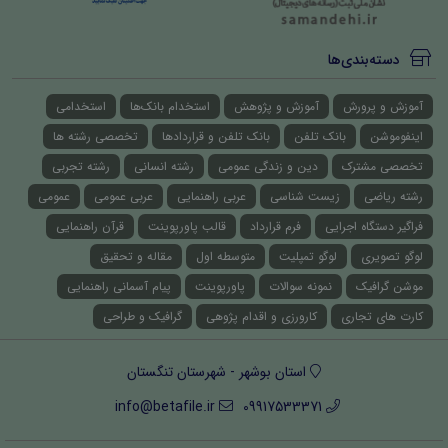
دسته‌بندی‌ها
آموزش و پرورش
آموزش و پژوهش
استخدام بانک‌ها
استخدامی
اینفوموشن
بانک تلفن
بانک تلفن و قراردادها
تخصصی رشته ها
تخصصی مشترک
دین و زندگی عمومی
رشته انسانی
رشته تجربی
رشته ریاضی
زیست شناسی
عربی راهنمایی
عربی عمومی
عمومی
فراگیر دستگاه اجرایی
فرم قرارداد
قالب پاورپوینت
قرآن راهنمایی
لوگو تصویری
لوگو تمپلیت
متوسطه اول
مقاله و تحقیق
موشن گرافیک
نمونه سوالات
پاورپوینت
پیام آسمانی راهنمایی
کارت های تجاری
کارورزی و اقدام پژوهی
گرافیک و طراحی
استان بوشهر - شهرستان تنگستان
info@betafile.ir
09917533371