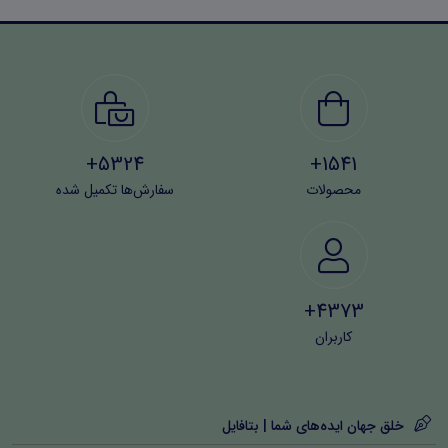
سازمان بازرسی کل کشور
بخش تخصصی مالی و حسابداری شامل اصول
حسابداری، حسابرسی، و مدیریت مالی با هدف تقویت
تسلط کاربران بر تحلیل داده‌های مالی
5324+
1541+
این منبع آموزشی می‌تواند به عنوان راهنمایی جامع برای
محصولات
سفارش‌ها تکمیل شده
آمادگی در آزمون‌های نهادهای نظارتی و گمرکی استفاده شود و
در کنار پاسخ‌های دقیق، امکان یادگیری مفهومی را فراهم
می‌آورد.
4373+
کاربران
خلق جهان ایده‌های شما | بتافایل