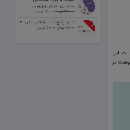
سرایداری آموزش و پرورش
230,000 تومان
(نیروی خدماتی)
199,000 تومان
دانلود پکیج کارت تبلیغاتی مدرن ۳
80,000 تومان
50,000 تومان
ست. این
وفقیت در