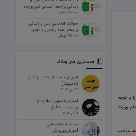
نمونه سوالات امتحانی دین و
زندگی یازدهم انسانی شهریورماه
۱۴۰۵ word
40,000 تومان
سوالات امتحانی دین و زندگی
یازدهم رشته ریاضی و تجربی
45,000 تومان
شهریورماه ۱۴۰۵ word
جدیدترین های وبلاگ
آموزش نصب فونت در ویندوز
(کامپیوتر)
۱۲ دی ۱۴۰۴
را با توجه
آموزش تصویری دانلود از
ام وزارت
وب‌سایت بتافایل
۹ آذر ۱۴۰۴
مصاحبه استخدامی
مه، موجب
آموزش‌وپرورش