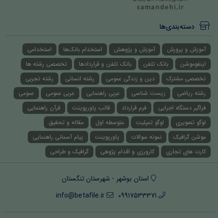
دسته‌بندی‌ها
آموزش و پرورش
آموزش و پژوهش
استخدام بانک‌ها
استخدامی
اینفوموشن
بانک تلفن
بانک تلفن و قراردادها
تخصصی رشته ها
تخصصی مشترک
دین و زندگی عمومی
رشته انسانی
رشته تجربی
رشته ریاضی
زیست شناسی
عربی راهنمایی
عربی عمومی
عمومی
فراگیر دستگاه اجرایی
فرم قرارداد
قالب پاورپوینت
قرآن راهنمایی
لوگو تصویری
لوگو تمپلیت
متوسطه اول
مقاله و تحقیق
موشن گرافیک
نمونه سوالات
پاورپوینت
پیام آسمانی راهنمایی
کارت های تجاری
کارورزی و اقدام پژوهی
گرافیک و طراحی
استان بوشهر - شهرستان تنگستان
info@betafile.ir
09917533371