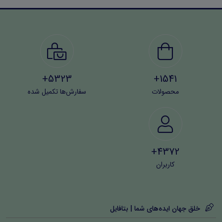
5323+
1541+
محصولات
سفارش‌ها تکمیل شده
4372+
کاربران
خلق جهان ایده‌های شما | بتافایل