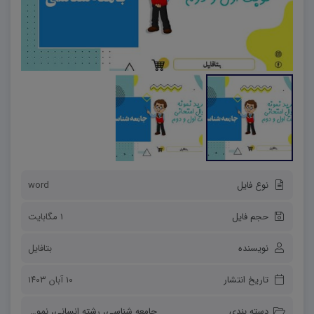
نوع فایل
word
حجم فایل
1 مگابایت
نویسنده
بتافایل
تاریخ انتشار
۱۰ آبان ۱۴۰۳
دسته بندی
جامعه شناسی
،
رشته انسانی
،
نمونه سوالات