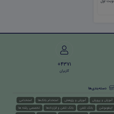
نوبت اول
شیمی یازدهم تجربی و ریاضی
شهریور ۱۴۰۳ word
word
40,000 تومان
40,000 تومان
4371+
کاربران
دسته‌بندی‌ها
آموزش و پرورش
آموزش و پژوهش
استخدام بانک‌ها
استخدامی
اینفوموشن
بانک تلفن
بانک تلفن و قراردادها
تخصصی رشته ها