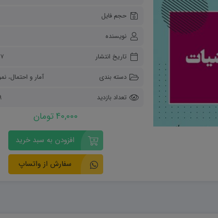
ریاضی و آمار
حجم فایل
دفاعی دهم
مدیریت خانواده
نویسنده
انسان و محیط زیست
هویت اجتماعی
تاریخ انتشار
۲۷ تیر 
تفکر و سواد رسانه ای
دسته بندی
آمار و احتمال
،
نمو
تعداد بازدید
99
40,000 تومان
افزودن به سبد خرید
سفارش از واتساپ