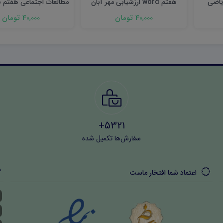
یاضی
هفتم word ارزشیابی مهر آبان
مطالعات اجتماعی هفتم 
اسفند
۱۴۰۳ word
40,000 تومان
40,000 تومان
5321+
سفارش‌ها تکمیل شده
اعتماد شما افتخار ماست