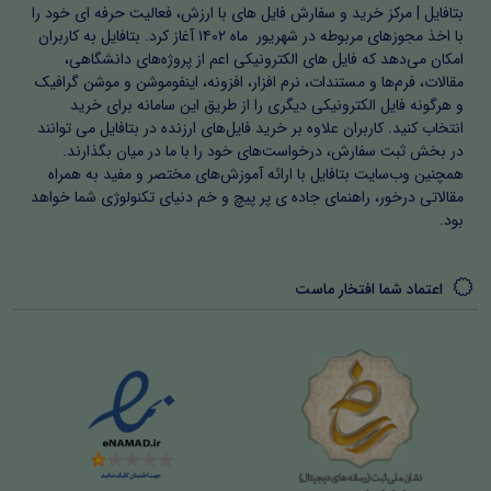
بتافایل | مرکز خرید و سفارش فایل های با ارزش، فعالیت حرفه ای خود را
در این بخش، گزارش روایی از اجرای طرح، ارزیابی مستمر،
با اخذ مجوزهای مربوطه در شهریور ماه ۱۴۰۲ آغاز کرد. بتافایل به کاربران
بازخورد دانش‌آموزان و خودارزیابی معلم یا پژوهشگر ارائه شده
امکان می‌دهد که فایل های الکترونیکی اعم از پروژه‌های دانشگاهی،
مقالات، فرم‌ها و مستندات، نرم افزار، افزونه، اینفوموشن و موشن گرافیک
است. این بخش اهمیت می‌دهد که اقدام پژوهی یک فرآیند
و هرگونه فایل الکترونیکی دیگری را از طریق این سامانه برای خرید
زنده و مستمر است و صرفاً یک گزارش نیست. دانشجویان
انتخاب کنید. کاربران علاوه بر خرید فایل‌های ارزنده در بتافایل می توانند
در بخش ثبت سفارش، درخواست‌های خود را با ما در میان بگذارند.
آموزش و پرورش و فرهنگیان با استفاده از این روش می‌توانند
همچنین وب‌سایت بتافایل با ارائه آموزش‌های مختصر و مفید به همراه
پیشرفت دانش‌آموزان را مشاهده کنند و بر اساس آن
مقالاتی درخور، راهنمای جاده ی پر پیچ و خم دنیای تکنولوژی شما خواهد
بود.
بازنگری‌ها و اصلاحات لازم را انجام دهند.
اهمیت و سبک اقدام پژوهی
اعتماد شما افتخار ماست
تمامی روش‌ها و سبک‌های ارائه شده بر اساس اصول اقدام
پژوهی طراحی شده است. استفاده از تدریس فعال، بازی‌محور،
ابزار کمک‌آموزشی، فناوری آموزشی و مشارکت والدین، امکان
یادگیری عمیق و مؤثر را فراهم می‌کند. دسته‌بندی فصل‌ها و
زیرعنوان‌ها مسیر منطقی پژوهش را نشان می‌دهد و معلمان و
دانشجویان فرهنگیان می‌توانند آن را به راحتی در کلاس‌های