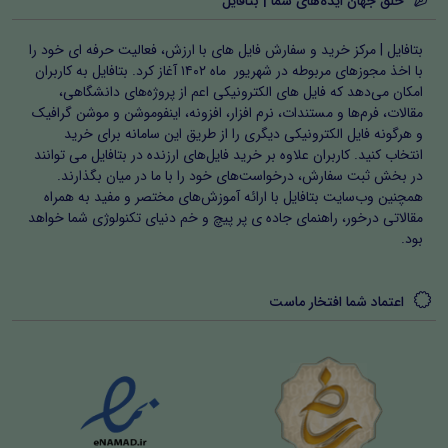
خلق جهان ایده‌های شما | بتافایل
در این بخش، گزارش روایی از اجرای طرح، ارزیابی مستمر،
بازخورد دانش‌آموزان و خودارزیابی معلم یا پژوهشگر ارائه شده
بتافایل | مرکز خرید و سفارش فایل های با ارزش، فعالیت حرفه ای خود را
با اخذ مجوزهای مربوطه در شهریور ماه ۱۴۰۲ آغاز کرد. بتافایل به کاربران
است. این بخش اهمیت می‌دهد که اقدام پژوهی یک فرآیند
امکان می‌دهد که فایل های الکترونیکی اعم از پروژه‌های دانشگاهی،
زنده و مستمر است و صرفاً یک گزارش نیست. دانشجویان
مقالات، فرم‌ها و مستندات، نرم افزار، افزونه، اینفوموشن و موشن گرافیک
و هرگونه فایل الکترونیکی دیگری را از طریق این سامانه برای خرید
آموزش و پرورش و فرهنگیان با استفاده از این روش می‌توانند
انتخاب کنید. کاربران علاوه بر خرید فایل‌های ارزنده در بتافایل می توانند
پیشرفت دانش‌آموزان را مشاهده کنند و بر اساس آن
در بخش ثبت سفارش، درخواست‌های خود را با ما در میان بگذارند.
همچنین وب‌سایت بتافایل با ارائه آموزش‌های مختصر و مفید به همراه
بازنگری‌ها و اصلاحات لازم را انجام دهند.
مقالاتی درخور، راهنمای جاده ی پر پیچ و خم دنیای تکنولوژی شما خواهد
بود.
اهمیت و سبک اقدام پژوهی
تمامی روش‌ها و سبک‌های ارائه شده بر اساس اصول اقدام
اعتماد شما افتخار ماست
پژوهی طراحی شده است. استفاده از تدریس فعال، بازی‌محور،
ابزار کمک‌آموزشی، فناوری آموزشی و مشارکت والدین، امکان
یادگیری عمیق و مؤثر را فراهم می‌کند. دسته‌بندی فصل‌ها و
زیرعنوان‌ها مسیر منطقی پژوهش را نشان می‌دهد و معلمان و
دانشجویان فرهنگیان می‌توانند آن را به راحتی در کلاس‌های