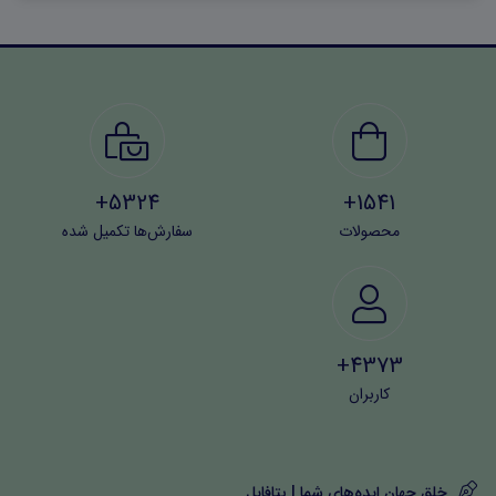
بخش ۵: زبان انگلیسی
بخش ۶: هوش و استعداد تحصیلی
بخش ۷: ریاضی و آمار
حیطه اختصاصی و تخصصی
5324+
1541+
بخش ۸: سوالات اصول و مدیریت بحران (تالیف ایران عرضه
محصولات
سفارش‌ها تکمیل شده
۱۴۰۳)
بخش ۱: اصول و مدیریت بحران
بخش ۲: قانون مدیریت بحران کشور
4373+
(منابع منتشر شده توسط جهاد دانشگاهی برای آزمون
کاربران
آتش نشانی ۱۴۰۳)
بخش ۹: سوالات آیین‌نامه‌های حفاظت فنی و بهداشت کار
خلق جهان ایده‌های شما | بتافایل