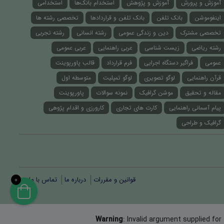
آموزش و پرورش
آموزش و پژوهش
استخدام بانک‌ها
استخدامی
اینفوموشن
بانک تلفن
بانک تلفن و قراردادها
تخصصی رشته ها
تخصصی مشترک
دین و زندگی عمومی
رشته انسانی
رشته تجربی
رشته ریاضی
زیست شناسی
عربی راهنمایی
عربی عمومی
عمومی
فراگیر دستگاه اجرایی
فرم قرارداد
قالب پاورپوینت
قرآن راهنمایی
لوگو تصویری
لوگو تمپلیت
متوسطه اول
مقاله و تحقیق
موشن گرافیک
نمونه سوالات
پاورپوینت
پیام آسمانی راهنمایی
کارت های تجاری
کارورزی و اقدام پژوهی
گرافیک و طراحی
قوانین و مقررات
درباره ما
تماس با ما
0
Warning
: Invalid argument supplied for