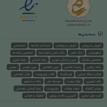
دسته‌بندی‌ها
آموزش و پرورش
آموزش و پژوهش
استخدام بانک‌ها
استخدامی
اینفوموشن
بانک تلفن
بانک تلفن و قراردادها
تخصصی رشته ها
تخصصی مشترک
دین و زندگی عمومی
رشته انسانی
رشته تجربی
رشته ریاضی
زیست شناسی
عربی راهنمایی
عربی عمومی
عمومی
فراگیر دستگاه اجرایی
فرم قرارداد
قالب پاورپوینت
قرآن راهنمایی
لوگو تصویری
لوگو تمپلیت
متوسطه اول
مقاله و تحقیق
موشن گرافیک
نمونه سوالات
پاورپوینت
پیام آسمانی راهنمایی
کارت های تجاری
کارورزی و اقدام پژوهی
گرافیک و طراحی