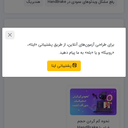
رفع مشکل ویدئوهای عمودی در HandBrake
هندبریک
بتافایل
برای طراحی آزمون‌های آنلاین، از طریق پشتیبانی «ایتا»،
«روبیکا» و یا «بله» به ما پیام دهید.
پشتیبانی ایتا
مطالب مشابه
نحوه کم کردن حجم
فیلم با HandBrake