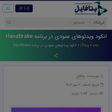
|
انکود ویدئوهای عمودی در برنامه HandBrake
خانه
»
وبلاگ
»
انکود ویدئوهای عمودی در برنامه HandBrake
نویسنده:
بتافایل
تاریخ انتشار:
۲ مهر ۱۴۰۲
بازدید:
2056 بازدید