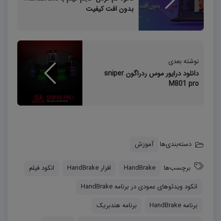
بدون افت کیفیت
نوشته بعدی
دانلود درایور موس ردراگون sniper
M801 pro
دسته‌بندی‌ها
آموزش
برچسب‌ها
HandBrake
افزار HandBrake
انکود فیلم
انکود ویدئوهای عمودی در برنامه HandBrake
برنامه HandBrake
برنامه هندبریک