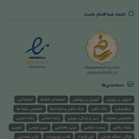
اعتماد شما افتخار ماست
دسته‌بندی‌ها
آموزش و پرورش
آموزش و پژوهش
استخدام بانک‌ها
استخدامی
اینفوموشن
بانک تلفن
بانک تلفن و قراردادها
تخصصی رشته ها
تخصصی مشترک
دین و زندگی عمومی
رشته انسانی
رشته تجربی
رشته ریاضی
زیست شناسی
عربی راهنمایی
عربی عمومی
عمومی
فراگیر دستگاه اجرایی
فرم قرارداد
قالب پاورپوینت
قرآن راهنمایی