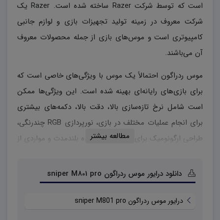
است که توسط شرکت Razer ساخته شده است. Razer یک
شرکت معروف در زمینه تولید تجهیزات بازی و لوازم جانبی
کامپیوتری است و موس‌های بازی از جمله محصولات معروف
آن می‌باشند.
موس ردراگون احتمالاً یک موس با ویژگی‌های خاصی است که
برای بازی‌های رایانه‌ای بهینه شده است. این ویژگی‌ها ممکن
است شامل نرخ تازه‌سازی بالا، دقت بالا، دکمه‌های بیشتری
برای انجام عملیات مختلف در بازی، نورپردازی RGB چندرنگی،
مطالعه بیشتر
طراحی ارگونومیک برای راحتی در استفاده بلندمدت و مواردی از
این دست باشد.
دانلود درایور موس ردراگون sniper M801 pro
موس ردراگون Sniper M801 Pro یک موس بازی با کیفیت و
قابلیت‌های ویژه‌ای است که توسط شرکت Redragon تولید
درایور موس ردراگون sniper M801 pro
شده است. این موس به ویژه برای گیمرها طراحی شده و از