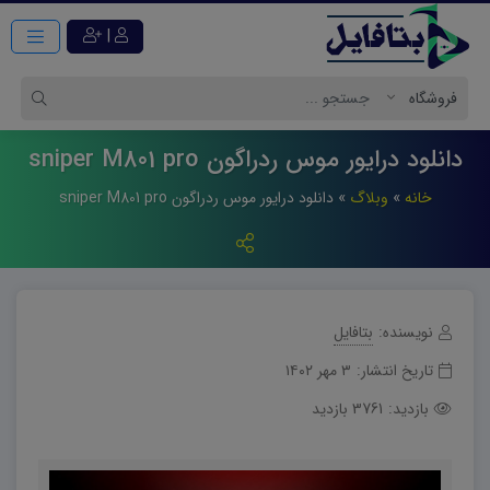
|
دانلود درایور موس ردراگون sniper M801 pro
خانه
»
وبلاگ
»
دانلود درایور موس ردراگون sniper M801 pro
نویسنده:
بتافایل
تاریخ انتشار:
۳ مهر ۱۴۰۲
بازدید:
3761 بازدید