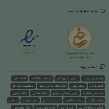
اعتماد شما افتخار ماست
دسته‌بندی‌ها
آموزش و پرورش
آموزش و پژوهش
استخدام بانک‌ها
استخدامی
اینفوموشن
بانک تلفن
بانک تلفن و قراردادها
تخصصی رشته ها
تخصصی مشترک
دین و زندگی عمومی
رشته انسانی
رشته تجربی
رشته ریاضی
زیست شناسی
عربی راهنمایی
عربی عمومی
عمومی
فراگیر دستگاه اجرایی
فرم قرارداد
قالب پاورپوینت
قرآن راهنمایی