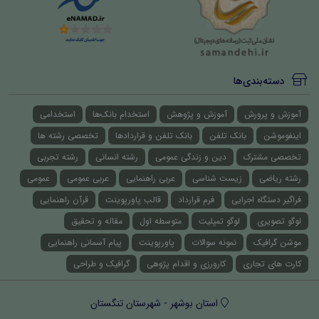
دسته‌بندی‌ها
آموزش و پرورش
آموزش و پژوهش
استخدام بانک‌ها
استخدامی
اینفوموشن
بانک تلفن
بانک تلفن و قراردادها
تخصصی رشته ها
تخصصی مشترک
دین و زندگی عمومی
رشته انسانی
رشته تجربی
رشته ریاضی
زیست شناسی
عربی راهنمایی
عربی عمومی
عمومی
فراگیر دستگاه اجرایی
فرم قرارداد
قالب پاورپوینت
قرآن راهنمایی
لوگو تصویری
لوگو تمپلیت
متوسطه اول
مقاله و تحقیق
موشن گرافیک
نمونه سوالات
پاورپوینت
پیام آسمانی راهنمایی
کارت های تجاری
کارورزی و اقدام پژوهی
گرافیک و طراحی
استان بوشهر - شهرستان تنگستان