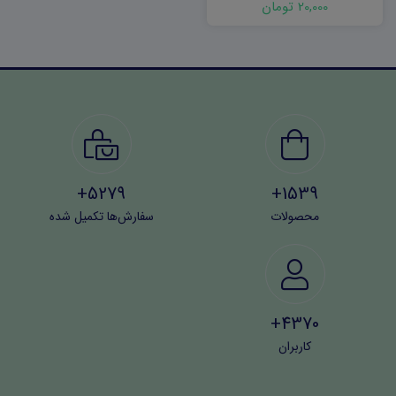
20,000 تومان
5279+
1539+
محصولات
سفارش‌ها تکمیل شده
4370+
کاربران