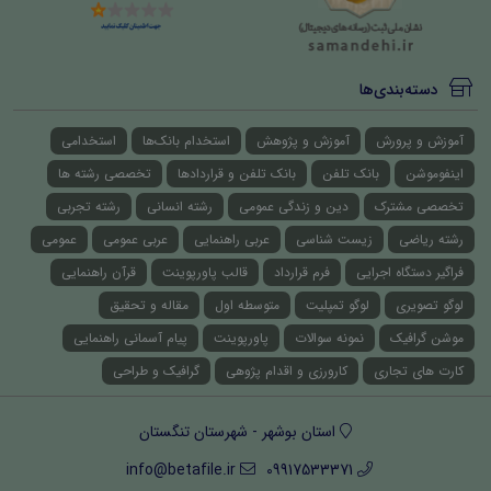
دسته‌بندی‌ها
آموزش و پرورش
آموزش و پژوهش
استخدام بانک‌ها
استخدامی
اینفوموشن
بانک تلفن
بانک تلفن و قراردادها
تخصصی رشته ها
تخصصی مشترک
دین و زندگی عمومی
رشته انسانی
رشته تجربی
رشته ریاضی
زیست شناسی
عربی راهنمایی
عربی عمومی
عمومی
فراگیر دستگاه اجرایی
فرم قرارداد
قالب پاورپوینت
قرآن راهنمایی
لوگو تصویری
لوگو تمپلیت
متوسطه اول
مقاله و تحقیق
موشن گرافیک
نمونه سوالات
پاورپوینت
پیام آسمانی راهنمایی
کارت های تجاری
کارورزی و اقدام پژوهی
گرافیک و طراحی
استان بوشهر - شهرستان تنگستان
info@betafile.ir
09917533371