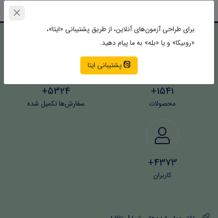
برای طراحی آزمون‌های آنلاین، از طریق پشتیبانی «ایتا»،
«روبیکا» و یا «بله» به ما پیام دهید.
پشتیبانی ایتا
5324+
1541+
محصولات
سفارش‌ها تکمیل شده
4373+
کاربران