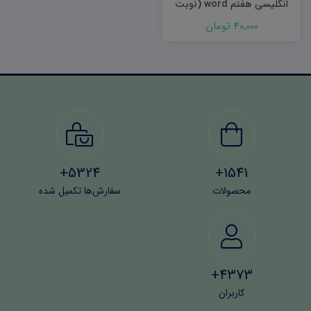
انگلیسی هفتم word (نوبت
اول) ۱۴۰۲
40,000 تومان
5324+
1541+
محصولات
سفارش‌ها تکمیل شده
4373+
کاربران