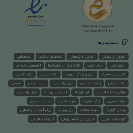
دسته‌بندی‌ها
آموزش و پرورش
آموزش و پژوهش
استخدام بانک‌ها
استخدامی
اینفوموشن
بانک تلفن
بانک تلفن و قراردادها
تخصصی رشته ها
تخصصی مشترک
دین و زندگی عمومی
رشته انسانی
رشته تجربی
رشته ریاضی
زیست شناسی
عربی راهنمایی
عربی عمومی
عمومی
فراگیر دستگاه اجرایی
فرم قرارداد
قالب پاورپوینت
قرآن راهنمایی
لوگو تصویری
لوگو تمپلیت
متوسطه اول
مقاله و تحقیق
موشن گرافیک
نمونه سوالات
پاورپوینت
پیام آسمانی راهنمایی
کارت های تجاری
کارورزی و اقدام پژوهی
گرافیک و طراحی