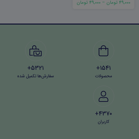
49,000 تومان
–
49,000 تومان
5321+
1541+
محصولات
سفارش‌ها تکمیل شده
4370+
کاربران