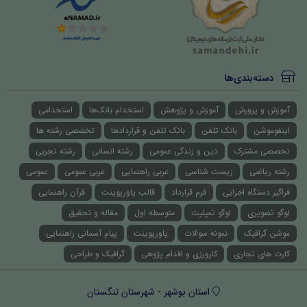
دسته‌بندی‌ها
آموزش و پرورش
آموزش و پژوهش
استخدام بانک‌ها
استخدامی
اینفوموشن
بانک تلفن
بانک تلفن و قراردادها
تخصصی رشته ها
تخصصی مشترک
دین و زندگی عمومی
رشته انسانی
رشته تجربی
رشته ریاضی
زیست شناسی
عربی راهنمایی
عربی عمومی
عمومی
فراگیر دستگاه اجرایی
فرم قرارداد
قالب پاورپوینت
قرآن راهنمایی
لوگو تصویری
لوگو تمپلیت
متوسطه اول
مقاله و تحقیق
موشن گرافیک
نمونه سوالات
پاورپوینت
پیام آسمانی راهنمایی
کارت های تجاری
کارورزی و اقدام پژوهی
گرافیک و طراحی
استان بوشهر - شهرستان تنگستان