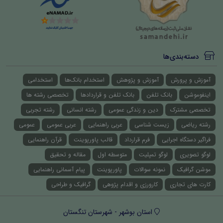
دسته‌بندی‌ها
آموزش و پرورش
آموزش و پژوهش
استخدام بانک‌ها
استخدامی
اینفوموشن
بانک تلفن
بانک تلفن و قراردادها
تخصصی رشته ها
تخصصی مشترک
دین و زندگی عمومی
رشته انسانی
رشته تجربی
رشته ریاضی
زیست شناسی
عربی راهنمایی
عربی عمومی
عمومی
فراگیر دستگاه اجرایی
فرم قرارداد
قالب پاورپوینت
قرآن راهنمایی
لوگو تصویری
لوگو تمپلیت
متوسطه اول
مقاله و تحقیق
موشن گرافیک
نمونه سوالات
پاورپوینت
پیام آسمانی راهنمایی
کارت های تجاری
کارورزی و اقدام پژوهی
گرافیک و طراحی
استان بوشهر - شهرستان تنگستان