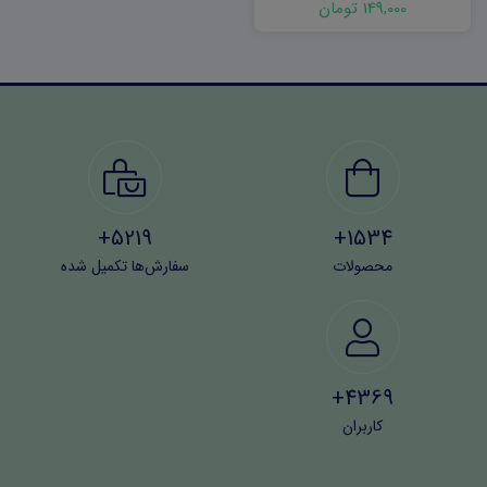
149,000 تومان
5219+
1534+
محصولات
سفارش‌ها تکمیل شده
4369+
کاربران