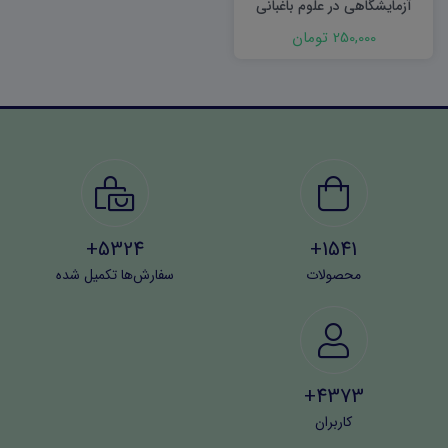
آزمایشگاهی در علوم باغبانی
250,000 تومان
5324+
1541+
محصولات
سفارش‌ها تکمیل شده
4373+
کاربران