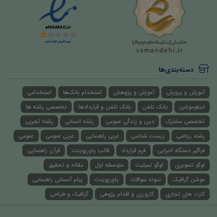
دسته‌بندی‌ها
آموزش و پرورش
آموزش و پژوهش
استخدام بانک‌ها
استخدامی
اینفوموشن
بانک تلفن
بانک تلفن و قراردادها
تخصصی رشته ها
تخصصی مشترک
دین و زندگی عمومی
رشته انسانی
رشته تجربی
رشته ریاضی
زیست شناسی
عربی راهنمایی
عربی عمومی
عمومی
فراگیر دستگاه اجرایی
فرم قرارداد
قالب پاورپوینت
قرآن راهنمایی
لوگو تصویری
لوگو تمپلیت
متوسطه اول
مقاله و تحقیق
موشن گرافیک
نمونه سوالات
پاورپوینت
پیام آسمانی راهنمایی
کارت های تجاری
کارورزی و اقدام پژوهی
گرافیک و طراحی