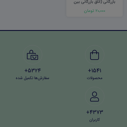
بازرگانی (اتاق بازرگانی بین
المللی)
20,000 تومان
5324+
1541+
محصولات
سفارش‌ها تکمیل شده
4373+
کاربران