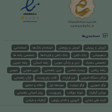
دسته‌بندی‌ها
آموزش و پرورش
آموزش و پژوهش
استخدام بانک‌ها
استخدامی
اینفوموشن
بانک تلفن
بانک تلفن و قراردادها
تخصصی رشته ها
تخصصی مشترک
دین و زندگی عمومی
رشته انسانی
رشته تجربی
رشته ریاضی
زیست شناسی
عربی راهنمایی
عربی عمومی
عمومی
فراگیر دستگاه اجرایی
فرم قرارداد
قالب پاورپوینت
قرآن راهنمایی
لوگو تصویری
لوگو تمپلیت
متوسطه اول
مقاله و تحقیق
موشن گرافیک
نمونه سوالات
پاورپوینت
پیام آسمانی راهنمایی
کارت های تجاری
کارورزی و اقدام پژوهی
گرافیک و طراحی