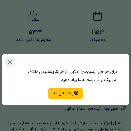
5324+
1541+
محصولات
سفارش‌ها تکمیل شده
برای طراحی آزمون‌های آنلاین، از طریق پشتیبانی «ایتا»،
4373+
«روبیکا» و یا «بله» به ما پیام دهید.
کاربران
پشتیبانی ایتا
خلق جهان ایده‌های شما | بتافایل
بتافایل | مرکز خرید و سفارش فایل های با ارزش، فعالیت حرفه ای خود را
با اخذ مجوزهای مربوطه در شهریور ماه ۱۴۰۲ آغاز کرد. بتافایل به کاربران