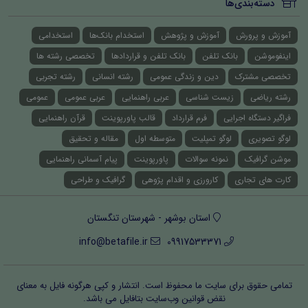
دسته‌بندی‌ها
آموزش و پرورش
آموزش و پژوهش
استخدام بانک‌ها
استخدامی
اینفوموشن
بانک تلفن
بانک تلفن و قراردادها
تخصصی رشته ها
تخصصی مشترک
دین و زندگی عمومی
رشته انسانی
رشته تجربی
رشته ریاضی
زیست شناسی
عربی راهنمایی
عربی عمومی
عمومی
فراگیر دستگاه اجرایی
فرم قرارداد
قالب پاورپوینت
قرآن راهنمایی
لوگو تصویری
لوگو تمپلیت
متوسطه اول
مقاله و تحقیق
موشن گرافیک
نمونه سوالات
پاورپوینت
پیام آسمانی راهنمایی
کارت های تجاری
کارورزی و اقدام پژوهی
گرافیک و طراحی
استان بوشهر - شهرستان تنگستان
info@betafile.ir
09917533371
تمامی حقوق برای سایت ما محفوظ است. انتشار و کپی هرگونه فایل‌ به معنای
نقض قوانین وب‌سایت بتافایل می باشد.