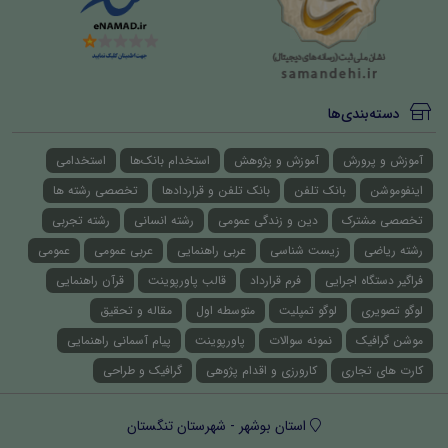
دسته‌بندی‌ها
آموزش و پرورش
آموزش و پژوهش
استخدام بانک‌ها
استخدامی
اینفوموشن
بانک تلفن
بانک تلفن و قراردادها
تخصصی رشته ها
تخصصی مشترک
دین و زندگی عمومی
رشته انسانی
رشته تجربی
رشته ریاضی
زیست شناسی
عربی راهنمایی
عربی عمومی
عمومی
فراگیر دستگاه اجرایی
فرم قرارداد
قالب پاورپوینت
قرآن راهنمایی
لوگو تصویری
لوگو تمپلیت
متوسطه اول
مقاله و تحقیق
موشن گرافیک
نمونه سوالات
پاورپوینت
پیام آسمانی راهنمایی
کارت های تجاری
کارورزی و اقدام پژوهی
گرافیک و طراحی
استان بوشهر - شهرستان تنگستان