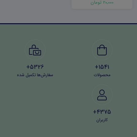
20,000 تومان
5326+
1541+
محصولات
سفارش‌ها تکمیل شده
4375+
کاربران