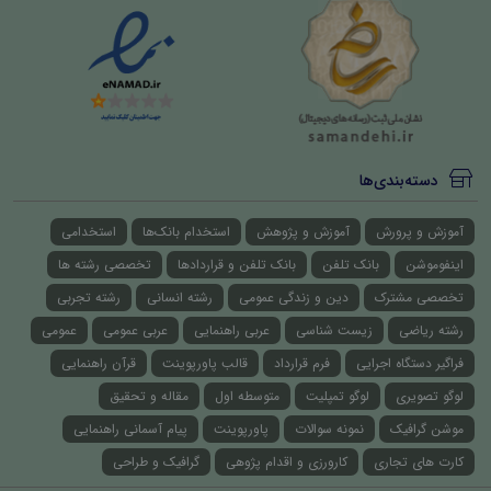
دسته‌بندی‌ها
آموزش و پرورش
آموزش و پژوهش
استخدام بانک‌ها
استخدامی
اینفوموشن
بانک تلفن
بانک تلفن و قراردادها
تخصصی رشته ها
تخصصی مشترک
دین و زندگی عمومی
رشته انسانی
رشته تجربی
رشته ریاضی
زیست شناسی
عربی راهنمایی
عربی عمومی
عمومی
فراگیر دستگاه اجرایی
فرم قرارداد
قالب پاورپوینت
قرآن راهنمایی
لوگو تصویری
لوگو تمپلیت
متوسطه اول
مقاله و تحقیق
موشن گرافیک
نمونه سوالات
پاورپوینت
پیام آسمانی راهنمایی
کارت های تجاری
کارورزی و اقدام پژوهی
گرافیک و طراحی