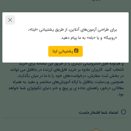
خلق جهان ایده‌های شما | بتافایل
برای طراحی آزمون‌های آنلاین، از طریق پشتیبانی «ایتا»،
«روبیکا» و یا «بله» به ما پیام دهید.
بتافایل | مرکز خرید و سفارش فایل های با ارزش، فعالیت حرفه ای خود را
با اخذ مجوزهای مربوطه در شهریور ماه ۱۴۰۲ آغاز کرد. بتافایل به کاربران
پشتیبانی ایتا
امکان می‌دهد که فایل های الکترونیکی اعم از پروژه‌های دانشگاهی،
مقالات، فرم‌ها و مستندات، نرم افزار، افزونه، اینفوموشن و موشن گرافیک
و هرگونه فایل الکترونیکی دیگری را از طریق این سامانه برای خرید
انتخاب کنید. کاربران علاوه بر خرید فایل‌های ارزنده در بتافایل می توانند
در بخش ثبت سفارش، درخواست‌های خود را با ما در میان بگذارند.
همچنین وب‌سایت بتافایل با ارائه آموزش‌های مختصر و مفید به همراه
مقالاتی درخور، راهنمای جاده ی پر پیچ و خم دنیای تکنولوژی شما خواهد
بود.
اعتماد شما افتخار ماست