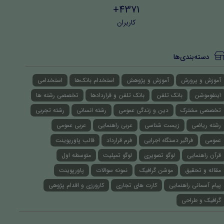
4371+
کاربران
دسته‌بندی‌ها
آموزش و پرورش
آموزش و پژوهش
استخدام بانک‌ها
استخدامی
اینفوموشن
بانک تلفن
بانک تلفن و قراردادها
تخصصی رشته ها
تخصصی مشترک
دین و زندگی عمومی
رشته انسانی
رشته تجربی
رشته ریاضی
زیست شناسی
عربی راهنمایی
عربی عمومی
عمومی
فراگیر دستگاه اجرایی
فرم قرارداد
قالب پاورپوینت
قرآن راهنمایی
لوگو تصویری
لوگو تمپلیت
متوسطه اول
مقاله و تحقیق
موشن گرافیک
نمونه سوالات
پاورپوینت
پیام آسمانی راهنمایی
کارت های تجاری
کارورزی و اقدام پژوهی
گرافیک و طراحی