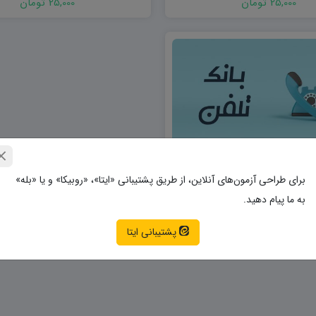
25,000 تومان
25,000 تومان
برای طراحی آزمون‌های آنلاین، از طریق پشتیبانی «ایتا»، «روبیکا» و یا «بله»
 شماره موبایل شغل کامپیوتر آموزش
به ما پیام دهید.
پشتیبانی ایتا
25,000 تومان