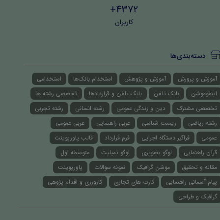
4372+
کاربران
دسته‌بندی‌ها
آموزش و پرورش
آموزش و پژوهش
استخدام بانک‌ها
استخدامی
اینفوموشن
بانک تلفن
بانک تلفن و قراردادها
تخصصی رشته ها
تخصصی مشترک
دین و زندگی عمومی
رشته انسانی
رشته تجربی
رشته ریاضی
زیست شناسی
عربی راهنمایی
عربی عمومی
عمومی
فراگیر دستگاه اجرایی
فرم قرارداد
قالب پاورپوینت
قرآن راهنمایی
لوگو تصویری
لوگو تمپلیت
متوسطه اول
مقاله و تحقیق
موشن گرافیک
نمونه سوالات
پاورپوینت
پیام آسمانی راهنمایی
کارت های تجاری
کارورزی و اقدام پژوهی
گرافیک و طراحی