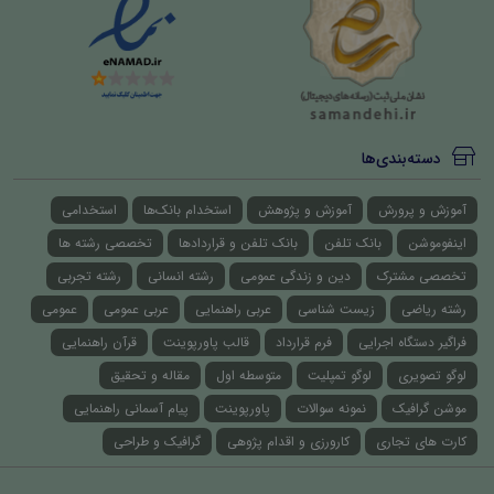
دسته‌بندی‌ها
آموزش و پرورش
آموزش و پژوهش
استخدام بانک‌ها
استخدامی
اینفوموشن
بانک تلفن
بانک تلفن و قراردادها
تخصصی رشته ها
تخصصی مشترک
دین و زندگی عمومی
رشته انسانی
رشته تجربی
رشته ریاضی
زیست شناسی
عربی راهنمایی
عربی عمومی
عمومی
فراگیر دستگاه اجرایی
فرم قرارداد
قالب پاورپوینت
قرآن راهنمایی
لوگو تصویری
لوگو تمپلیت
متوسطه اول
مقاله و تحقیق
موشن گرافیک
نمونه سوالات
پاورپوینت
پیام آسمانی راهنمایی
کارت های تجاری
کارورزی و اقدام پژوهی
گرافیک و طراحی