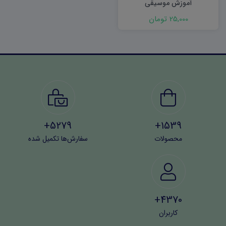
آموزش موسیقی
25,000 تومان
5279+
1539+
محصولات
سفارش‌ها تکمیل شده
4370+
کاربران