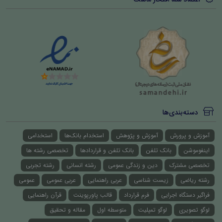
دسته‌بندی‌ها
آموزش و پرورش
آموزش و پژوهش
استخدام بانک‌ها
استخدامی
اینفوموشن
بانک تلفن
بانک تلفن و قراردادها
تخصصی رشته ها
تخصصی مشترک
دین و زندگی عمومی
رشته انسانی
رشته تجربی
رشته ریاضی
زیست شناسی
عربی راهنمایی
عربی عمومی
عمومی
فراگیر دستگاه اجرایی
فرم قرارداد
قالب پاورپوینت
قرآن راهنمایی
لوگو تصویری
لوگو تمپلیت
متوسطه اول
مقاله و تحقیق