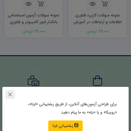
نمونه سوالات کاربرد فناوری
نمونه سوالات آزمون استخدامی
اطلاعات و ارتباطات در آموزش
بانکدار امور کامپیوتر و فناوری
اطلاعات
79,000 تومان
79,000 تومان
5321+
1541+
برای طراحی آزمون‌های آنلاین، از طریق پشتیبانی «ایتا»،
محصولات
سفارش‌ها تکمیل شده
«روبیکا» و یا «بله» به ما پیام دهید.
پشتیبانی ایتا