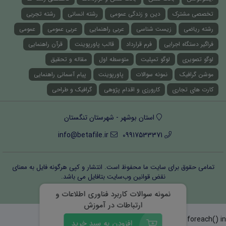
تخصصی مشترک
دین و زندگی عمومی
رشته انسانی
رشته تجربی
رشته ریاضی
زیست شناسی
عربی راهنمایی
عربی عمومی
عمومی
فراگیر دستگاه اجرایی
فرم قرارداد
قالب پاورپوینت
قرآن راهنمایی
لوگو تصویری
لوگو تمپلیت
متوسطه اول
مقاله و تحقیق
موشن گرافیک
نمونه سوالات
پاورپوینت
پیام آسمانی راهنمایی
کارت های تجاری
کارورزی و اقدام پژوهی
گرافیک و طراحی
استان بوشهر - شهرستان تنگستان
info@betafile.ir
09917533371
تمامی حقوق برای سایت ما محفوظ است. انتشار و کپی هرگونه فایل‌ به معنای
نقض قوانین وب‌سایت بتافایل می باشد.
قوانین و مقررات
درباره ما
تماس با ما
نمونه سوالات کاربرد فناوری اطلاعات و
ارتباطات در آموزش
Warning
: Invalid argument supplied for foreach() in
افزودن به سبد خرید