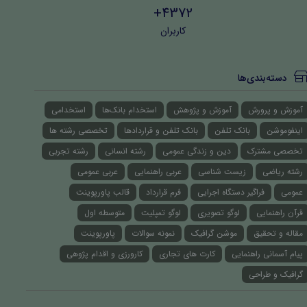
4372+
کاربران
دسته‌بندی‌ها
آموزش و پرورش
آموزش و پژوهش
استخدام بانک‌ها
استخدامی
اینفوموشن
بانک تلفن
بانک تلفن و قراردادها
تخصصی رشته ها
تخصصی مشترک
دین و زندگی عمومی
رشته انسانی
رشته تجربی
رشته ریاضی
زیست شناسی
عربی راهنمایی
عربی عمومی
عمومی
فراگیر دستگاه اجرایی
فرم قرارداد
قالب پاورپوینت
قرآن راهنمایی
لوگو تصویری
لوگو تمپلیت
متوسطه اول
مقاله و تحقیق
موشن گرافیک
نمونه سوالات
پاورپوینت
پیام آسمانی راهنمایی
کارت های تجاری
کارورزی و اقدام پژوهی
گرافیک و طراحی