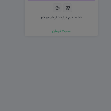
هویت اجتماعی W
تفکر و سواد رسانه ای D
تاریخ معاصر ایران W
آمادگی دفاعی ۱۰ D
آمادگی دفاعی دهم W
دانلود فرم قرارداد ترخیص کالا
20,000 تومان