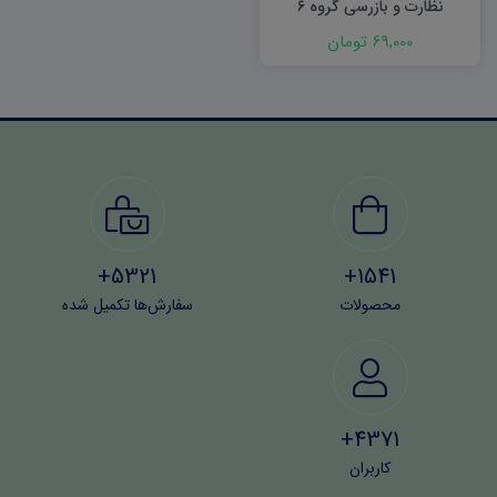
نظارت و بازرسی گروه ۶
مهندسی صنایع
69,000 تومان
5321+
1541+
محصولات
سفارش‌ها تکمیل شده
4371+
کاربران