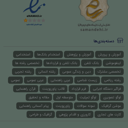
دسته‌بندی‌ها
آموزش و پرورش
آموزش و پژوهش
استخدام بانک‌ها
استخدامی
اینفوموشن
بانک تلفن
بانک تلفن و قراردادها
تخصصی رشته ها
تخصصی مشترک
دین و زندگی عمومی
رشته انسانی
رشته تجربی
رشته ریاضی
زیست شناسی
عربی راهنمایی
عربی عمومی
عمومی
فراگیر دستگاه اجرایی
فرم قرارداد
قالب پاورپوینت
قرآن راهنمایی
لوگو تصویری
لوگو تمپلیت
متوسطه اول
مقاله و تحقیق
موشن گرافیک
نمونه سوالات
پاورپوینت
پیام آسمانی راهنمایی
کارت های تجاری
کارورزی و اقدام پژوهی
گرافیک و طراحی