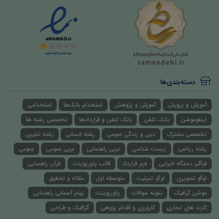
دسته‌بندی‌ها
آموزش و پرورش
آموزش و پژوهش
استخدام بانک‌ها
استخدامی
اینفوموشن
بانک تلفن
بانک تلفن و قراردادها
تخصصی رشته ها
تخصصی مشترک
دین و زندگی عمومی
رشته انسانی
رشته تجربی
رشته ریاضی
زیست شناسی
عربی راهنمایی
عربی عمومی
عمومی
فراگیر دستگاه اجرایی
فرم قرارداد
قالب پاورپوینت
قرآن راهنمایی
لوگو تصویری
لوگو تمپلیت
متوسطه اول
مقاله و تحقیق
موشن گرافیک
نمونه سوالات
پاورپوینت
پیام آسمانی راهنمایی
کارت های تجاری
کارورزی و اقدام پژوهی
گرافیک و طراحی