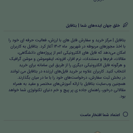
ضوابط قیمت‌گذاری کالاها (داخلی و وارداتی)
: شامل ۳۵
سؤال همراه با پاسخ تشریحی.
خلق جهان ایده‌های شما | بتافایل
مقررات سازمان بورس و کالا
: ۱۵ سوال تشریحی برگرفته
از اساسنامه‌ها و قوانین مربوط به بورس.
بتافایل | مرکز خرید و سفارش فایل های با ارزش، فعالیت حرفه ای خود را
با اخذ مجوزهای مربوطه در شهریور ماه ۱۴۰۲ آغاز کرد. بتافایل به کاربران
در مجموع، این مجموعه شامل
۳۰۰ سوال به‌همراه پاسخ‌های
امکان می‌دهد که فایل های الکترونیکی اعم از پروژه‌های دانشگاهی،
مقالات، فرم‌ها و مستندات، نرم افزار، افزونه، اینفوموشن و موشن گرافیک
کامل و تحلیلی
بوده و منبعی مطمئن برای آمادگی در آزمون
و هرگونه فایل الکترونیکی دیگری را از طریق این سامانه برای خرید
استخدامی این عنوان شغلی محسوب می‌شود.
انتخاب کنید. کاربران علاوه بر خرید فایل‌های ارزنده در بتافایل می توانند
در بخش ثبت سفارش، درخواست‌های خود را با ما در میان بگذارند.
همچنین وب‌سایت بتافایل با ارائه آموزش‌های مختصر و مفید به همراه
مقالاتی درخور، راهنمای جاده ی پر پیچ و خم دنیای تکنولوژی شما خواهد
بود.
اعتماد شما افتخار ماست