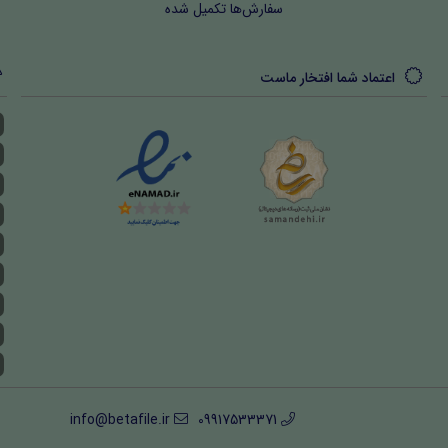
سفارش‌ها تکمیل شده
اعتماد شما افتخار ماست
info@betafile.ir
09917533371