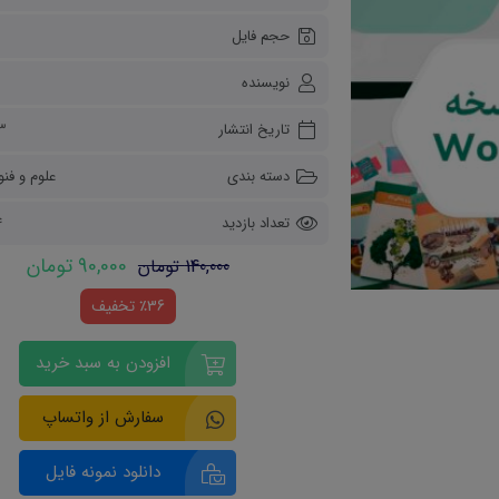
ریاضی و آمار
حجم فایل
0
دفاعی دهم
مدیریت خانواده
نویسنده
انسان و محیط زیست
هویت اجتماعی
تاریخ انتشار
۱۳ دی
تفکر و سواد رسانه ای
دسته بندی
علوم و فنو
تعداد بازدید
4
90,000 تومان
140,000 تومان
٪36 تخفیف
افزودن به سبد خرید
سفارش از واتساپ
دانلود نمونه فایل