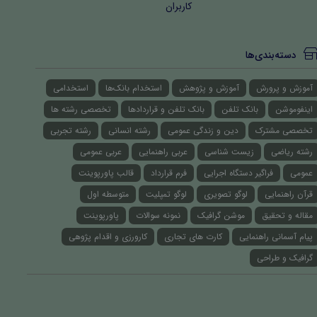
کاربران
دسته‌بندی‌ها
آموزش و پرورش
آموزش و پژوهش
استخدام بانک‌ها
استخدامی
اینفوموشن
بانک تلفن
بانک تلفن و قراردادها
تخصصی رشته ها
تخصصی مشترک
دین و زندگی عمومی
رشته انسانی
رشته تجربی
رشته ریاضی
زیست شناسی
عربی راهنمایی
عربی عمومی
عمومی
فراگیر دستگاه اجرایی
فرم قرارداد
قالب پاورپوینت
قرآن راهنمایی
لوگو تصویری
لوگو تمپلیت
متوسطه اول
مقاله و تحقیق
موشن گرافیک
نمونه سوالات
پاورپوینت
پیام آسمانی راهنمایی
کارت های تجاری
کارورزی و اقدام پژوهی
گرافیک و طراحی