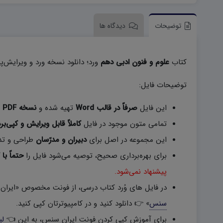
توضیحات
دیدگاه ها
کتاب
علوم و فنون ادبی دهم
ورد؛ دانلود نسخه ورد و ویرایش‌پ
توضیحات فایل:
این فایل
صرفاً در قالب Word
تهیه شده و
نسخه PDF
ب
تمامی متون موجود در فایل
کاملاً قابل ویرایش و کپی‌بر
این مجموعه در اصل برای
دبیران و مدرّسان
طراحی و تد
برای بهره‌برداری صحیح، توصیه می‌شود فایل را
حتماً با 
پیشنهاد نمی‌شود.
در فایل های وُرد کتاب درسی، از فونت مخصوص «ایران 
سنس
» 👉 دانلود کنید و در کامپیوترتان کپی کنید.
برای آموزش کپی کردن فونت ایران سنس، به این 👈
لی