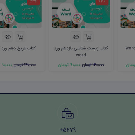
٪36
٪36
کتاب زیست شناسی یازدهم ورد
کتاب تاریخ دهم ورد word
word
90,000 تومان
90,000 تومان
140,000 تومان
140,000 تومان
5279+