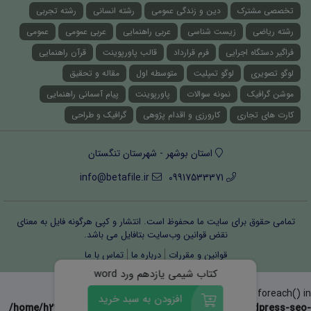
تخصصی مشترک
دین و زندگی عمومی
رشته انسانی
رشته تجربی
رشته ریاضی
زیست شناسی
عربی راهنمایی
عربی عمومی
عمومی
فراگیر دستگاه اجرایی
فرم قرارداد
قالب پاورپوینت
قرآن راهنمایی
لوگو تصویری
لوگو تمپلیت
متوسطه اول
مقاله و تحقیق
موشن گرافیک
نمونه سوالات
پاورپوینت
پیام آسمانی راهنمایی
کارت های تجاری
کارورزی و اقدام پژوهی
گرافیک و طراحی
استان بوشهر - شهرستان تنگستان
info@betafile.ir
09917533371
تمامی حقوق برای سایت ما محفوظ است. انتشار و کپی هرگونه فایل‌ به معنای
نقض قوانین وب‌سایت بتافایل می باشد.
قوانین و مقررات
درباره ما
تماس با ما
کتاب شیمی یازدهم ورد word
Warning
: Invalid argument supplied for foreach() in
افزودن به سبد خرید
/home/h232166/public_html/wp-content/plugins/wordpress-seo-