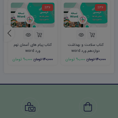
٪36
٪36
کتاب سلامت و بهداشت
کتاب پیام های آسمان نهم
ک
دوازدهم ورد word
ورد word
90,000 تومان
90,000 تومان
140,000 تومان
140,000 تومان